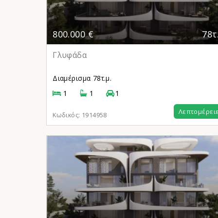
800.000 €
78τ
Γλυφάδα
Διαμέρισμα
78τ.μ.
1
1
1
Λεπτομέρει
Κωδικός:
1914958