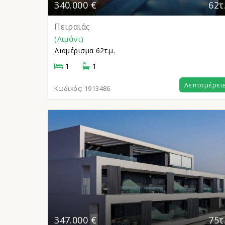
340.000 €
62τ
Πειραιάς
(Λιμάνι)
Διαμέρισμα
62τ.μ.
1
1
Λεπτομέρει
Κωδικός:
1913486
347.000 €
75τ