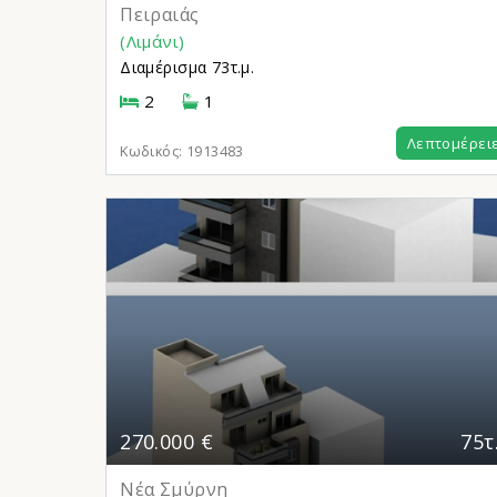
Πειραιάς
(Λιμάνι)
Διαμέρισμα
73τ.μ.
2
1
Λεπτομέρει
Κωδικός:
1913483
270.000 €
75τ
Νέα Σμύρνη