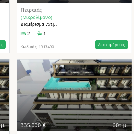
Πειραιάς
(Μικρολίμανο)
Διαμέρισμα
75τ.μ.
2
1
ες
Λεπτομέρειες
Κωδικός:
1913490
.μ.
335.000 €
60τ.μ.