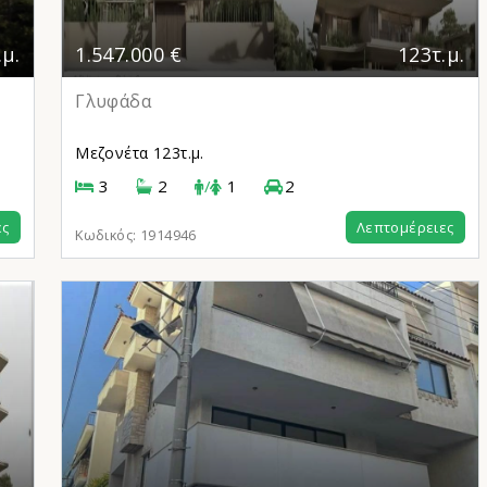
.μ.
1.547.000 €
123τ.μ.
Γλυφάδα
Μεζονέτα
123τ.μ.
3
2
/
1
2
ες
Λεπτομέρειες
Κωδικός:
1914946