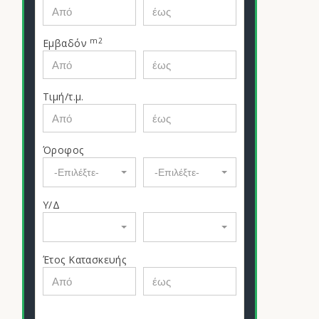
m2
Εμβαδόν
Τιμή/τ.μ.
Όροφος
-Επιλέξτε-
-Επιλέξτε-
Υ/Δ
Έτος Κατασκευής