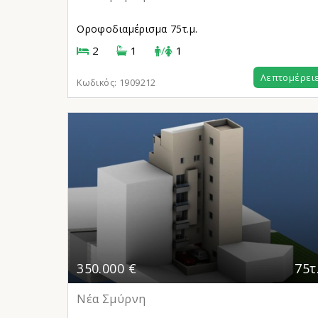
Οροφοδιαμέρισμα
75τ.μ.
2
1
/
1
Λεπτομέρει
Κωδικός:
1909212
350.000 €
75τ
Νέα Σμύρνη