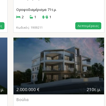
Οροφοδιαμέρισμα
71τ.μ.
2
1
/
1
ες
Λεπτομέρειες
Κωδικός:
1909211
.μ.
2.000.000 €
210τ.μ.
Βούλα