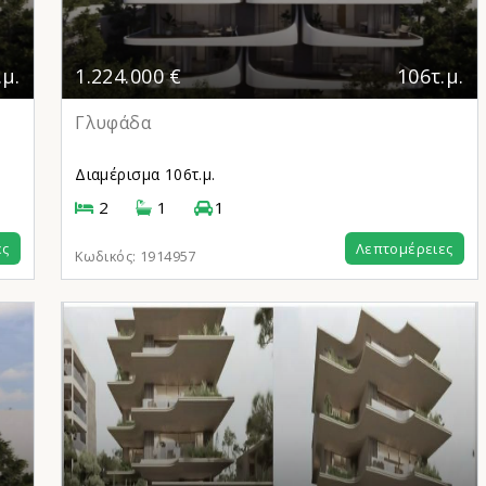
.μ.
1.224.000 €
106τ.μ.
Γλυφάδα
Διαμέρισμα
106τ.μ.
2
1
1
ες
Λεπτομέρειες
Κωδικός:
1914957