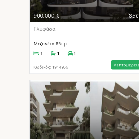
900.000 €
85τ
Γλυφάδα
Μεζονέτα
85τ.μ.
1
1
1
Λεπτομέρει
Κωδικός:
1914956