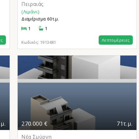
Πειραιάς
(Λιμάνι)
Διαμέρισμα
60τ.μ.
1
1
ες
Λεπτομέρειες
Κωδικός:
1913481
.μ.
270.000 €
71τ.μ.
Νέα Σμύρνη