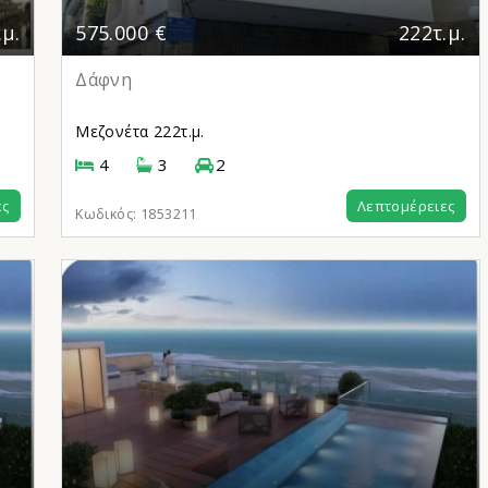
.μ.
575.000 €
222τ.μ.
Δάφνη
Μεζονέτα
222τ.μ.
4
3
2
ες
Λεπτομέρειες
Κωδικός:
1853211