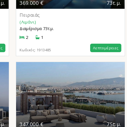
.μ.
369.000 €
73τ.μ.
Πειραιάς
(Λιμάνι)
Διαμέρισμα
73τ.μ.
2
1
ες
Λεπτομέρειες
Κωδικός:
1913485
.μ.
347.000 €
75τ.μ.