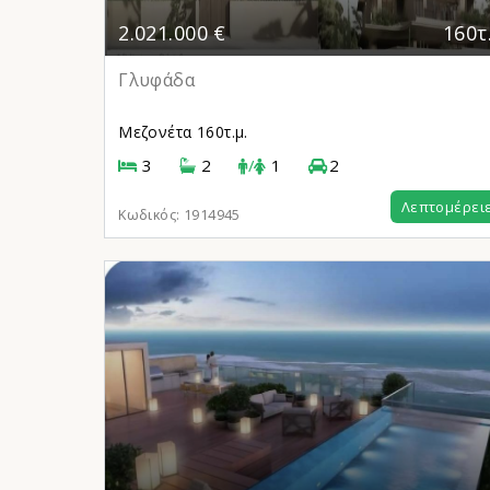
2.021.000 €
160τ
Γλυφάδα
Μεζονέτα
160τ.μ.
3
2
/
1
2
Λεπτομέρει
Κωδικός:
1914945