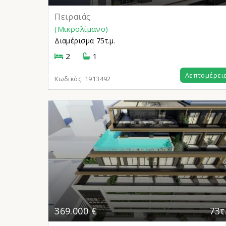
Πειραιάς
(Μικρολίμανο)
Διαμέρισμα
75τ.μ.
2
1
Λεπτομέρει
Κωδικός:
1913492
369.000 €
73τ