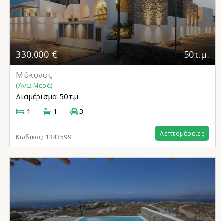
330.000 €
50τ.μ.
Μύκονος
(Άνω Μερά)
Διαμέρισμα
50τ.μ.
1
1
3
Λεπτομέρειες
Κωδικός:
1343599