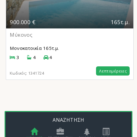
900.000 €
165τ.μ.
Μύκονος
Μονοκατοικία
165τ.μ.
3
4
4
Λεπτομέρειες
Κωδικός:
1341724
ΑΝΑΖΗΤΗΣΗ