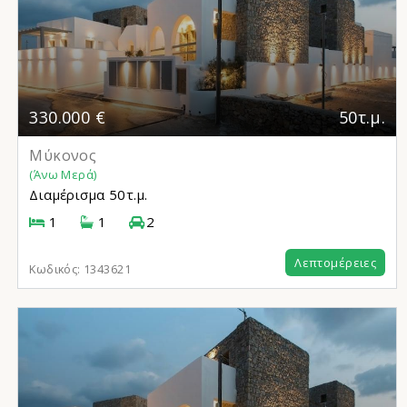
330.000 €
50τ.μ.
Μύκονος
(Άνω Μερά)
Διαμέρισμα
50τ.μ.
1
1
2
Λεπτομέρειες
Κωδικός:
1343621