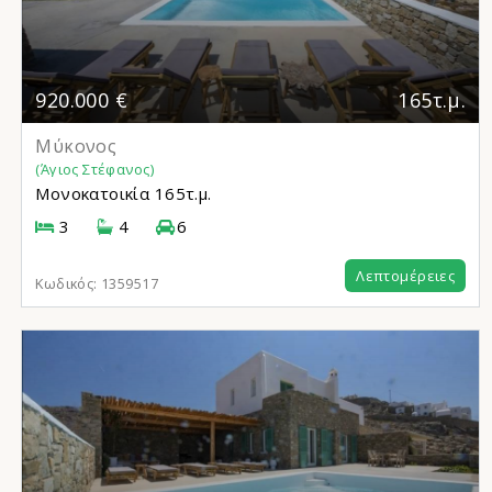
920.000 €
165τ.μ.
Μύκονος
(Άγιος Στέφανος)
Μονοκατοικία
165τ.μ.
3
4
6
Λεπτομέρειες
Κωδικός:
1359517