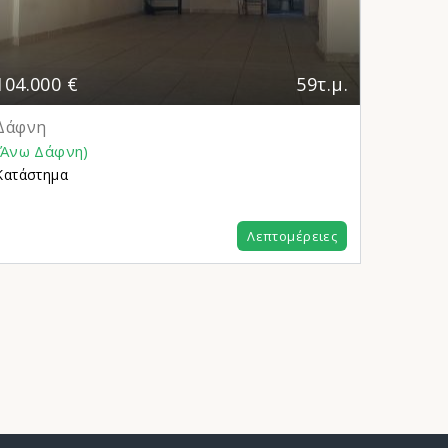
104.000 €
59τ.μ.
1.650 
Δάφνη
Άλιμος
(Άνω Δάφνη)
(Πανί)
Κατάστημα
Διαμέρι
2
Λεπτομέρειες