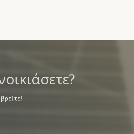
νοικιάσετε?
 βρείτε!