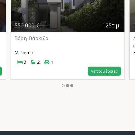
.
550.000 €
125τ.μ.
Βάρη-Βάρκιζα
Μεζονέτα
3
2
1
Λεπτομέρειες