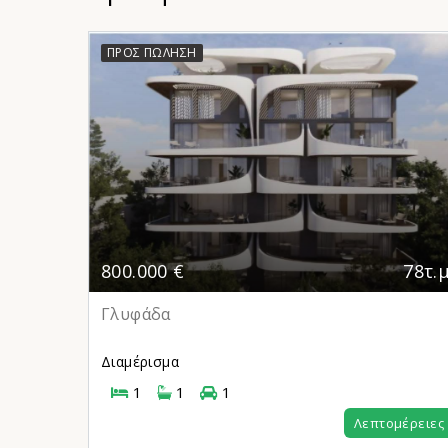
ΠΡΟΣ ΠΏΛΗΣΗ
62τ.μ.
800.000 €
78τ.μ
Γλυφάδα
Διαμέρισμα
1
1
1
μέρειες
Λεπτομέρειες