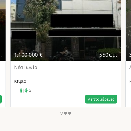
.
1.100.000 €
550τ.μ.
Νέα Ιωνία
Κτίριο
|
3
Λεπτομέρειες