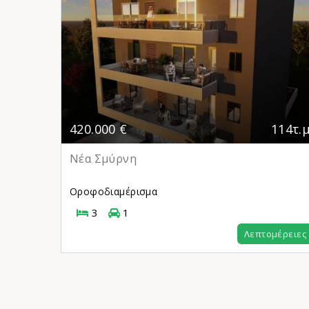
178τ.μ.
420.000 €
114τ.μ
Νέα Σμύρνη
Οροφοδιαμέρισμα
3
1
μέρειες
Λεπτομέρειες