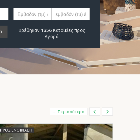
Βρέθηκαν
1356
Κατοικίες προς
α
Αγορά
... Περισσότερα
ΠΡΟΣ ΕΝΟΙΚΊΑΣΗ
ΠΡΟΣ ΕΝ