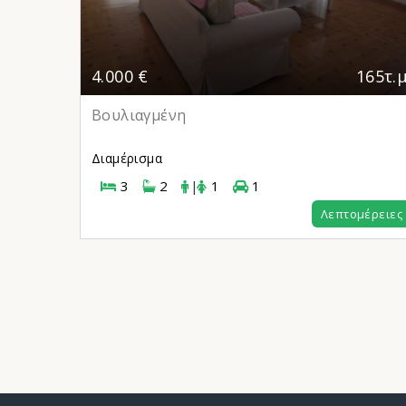
941τ.μ.
4.000 €
165τ.μ
Βουλιαγμένη
Διαμέρισμα
3
2
|
1
1
μέρειες
Λεπτομέρειες