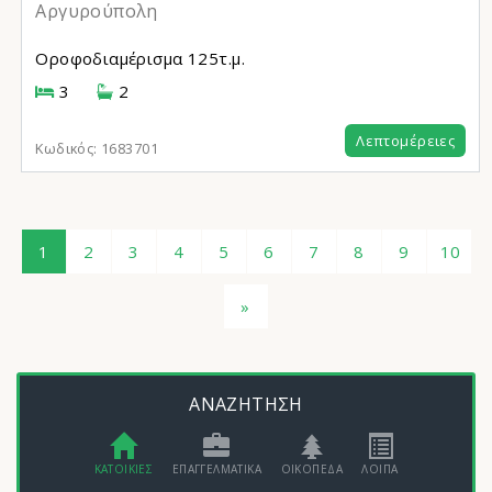
Αργυρούπολη
Οροφοδιαμέρισμα
125τ.μ.
3
2
Λεπτομέρειες
Κωδικός:
1683701
1
2
3
4
5
6
7
8
9
10
»
ΑΝΑΖΗΤΗΣΗ
ΚΑΤΟΙΚΙΕΣ
ΕΠΑΓΓΕΛΜΑΤΙΚΑ
ΟΙΚΟΠΕΔΑ
ΛΟΙΠΑ