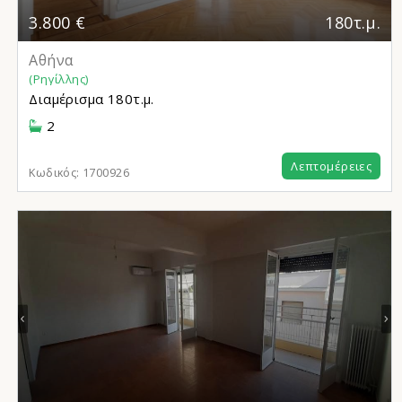
3.800 €
180τ.μ.
Αθήνα
(Ρηγίλλης)
Διαμέρισμα
180τ.μ.
2
Λεπτομέρειες
Κωδικός:
1700926