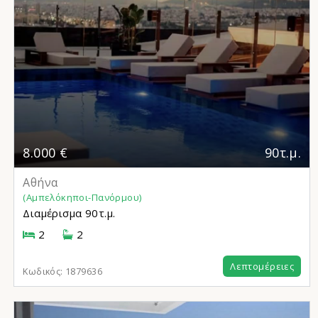
8.000 €
90τ.μ.
Αθήνα
(Αμπελόκηποι-Πανόρμου)
Διαμέρισμα
90τ.μ.
2
2
Λεπτομέρειες
Κωδικός:
1879636