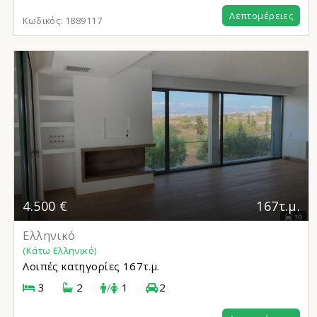
Λεπτομέρειες
Κωδικός:
1889117
4.500 €
167τ.μ.
Ελληνικό
(Κάτω Ελληνικό)
Λοιπές κατηγορίες
167τ.μ.
3
2
/
1
2