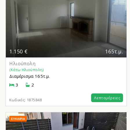
1.150 €
165τ.μ.
Ηλιούπολη
(Κάτω Ηλιούπολη)
Διαμέρισμα
165τ.μ.
3
2
Λεπτομέρειες
Κωδικός:
1875848
ΕΥΚΑΙΡΊΑ