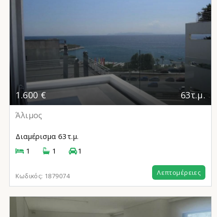
1.600 €
63τ.μ.
Άλιμος
Διαμέρισμα
63τ.μ.
1
1
1
Λεπτομέρειες
Κωδικός:
1879074