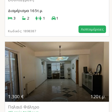
Διαμέρισμα
165τ.μ.
3
2
/
1
1
Λεπτομέρειες
Κωδικός:
1898387
1.300 €
120τ.μ.
Παλαιό Φάληρο