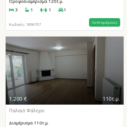
Οροφοδιαμέρισμα
120τ.μ.
3
1
/
1
1
Λεπτομέρειες
Κωδικός:
1896707
1.200 €
110τ.μ.
Παλαιό Φάληρο
Διαμέρισμα
110τ.μ.