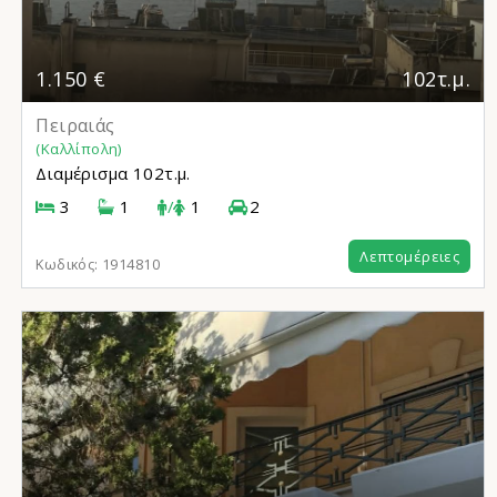
1.150 €
102τ.μ.
Πειραιάς
(Καλλίπολη)
Διαμέρισμα
102τ.μ.
3
1
/
1
2
Λεπτομέρειες
Κωδικός:
1914810