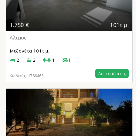
1.750 €
101τ.μ.
Άλιμος
Μεζονέτα
101τ.μ.
2
2
/
1
1
Λεπτομέρειες
Κωδικός:
1786463