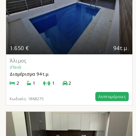
1.650 €
94τ.μ.
Άλιμος
(Πανί)
Διαμέρισμα
94τ.μ.
2
1
/
1
2
Λεπτομέρειες
Κωδικός:
1868275