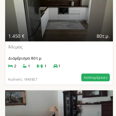
1.450 €
80τ.μ.
Άλιμος
Διαμέρισμα
80τ.μ.
2
1
/
1
1
Λεπτομέρειες
Κωδικός:
1843827