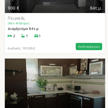
900 €
84τ.μ.
Πειραιάς
(Νέο Φάληρο)
Διαμέρισμα
84τ.μ.
2
1
1
Λεπτομέρειες
Κωδικός:
1912650