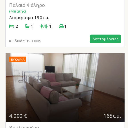
Παλαιό Φάληρο
(Μπάτης)
Διαμέρισμα
130τ.μ.
2
1
/
1
1
Λεπτομέρειες
Κωδικός:
1900009
ΕΥΚΑΙΡΊΑ
4.000 €
165τ.μ.
Βουλιαγμένη