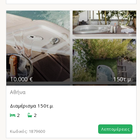
10.000 €
150τ.μ.
Αθήνα
Διαμέρισμα
150τ.μ.
2
2
Λεπτομέρειες
Κωδικός:
1879600