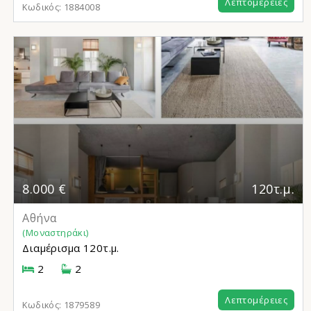
Λεπτομέρειες
Κωδικός:
1884008
8.000 €
120τ.μ.
Αθήνα
(Μοναστηράκι)
Διαμέρισμα
120τ.μ.
2
2
Λεπτομέρειες
Κωδικός:
1879589