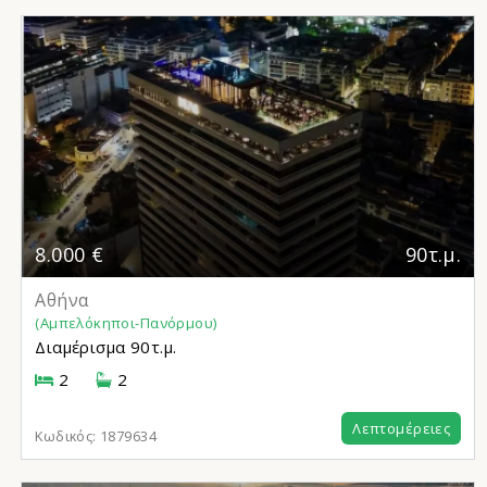
8.000 €
90τ.μ.
Αθήνα
(Αμπελόκηποι-Πανόρμου)
Διαμέρισμα
90τ.μ.
2
2
Λεπτομέρειες
Κωδικός:
1879634