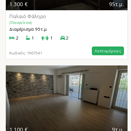
1.300 €
95τ.μ.
Παλαιό Φάληρο
(Παναγίτσα)
Διαμέρισμα
95τ.μ.
2
1
/
1
2
Λεπτομέρειες
Κωδικός:
1907541
1.100 €
9τ.μ.