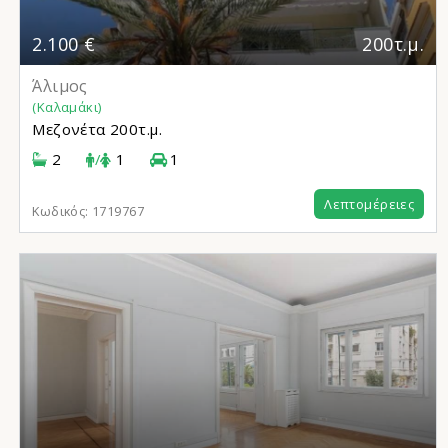
2.100 €
200τ.μ.
Άλιμος
(Καλαμάκι)
Μεζονέτα
200τ.μ.
2
/
1
1
Λεπτομέρειες
Κωδικός:
1719767