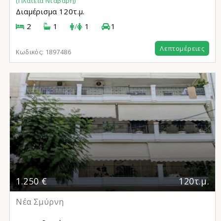
(Πλατεία Ντάβαρη)
Διαμέρισμα
120τ.μ.
2
1
/
1
1
Λεπτομέρειες
Κωδικός:
1897486
1.250 €
120τ.μ.
Νέα Σμύρνη