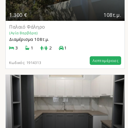
1.300 €
108τ.μ.
Παλαιό Φάληρο
(Αγία Βαρβάρα)
Διαμέρισμα
108τ.μ.
3
1
/
2
1
Λεπτομέρειες
Κωδικός:
1914313