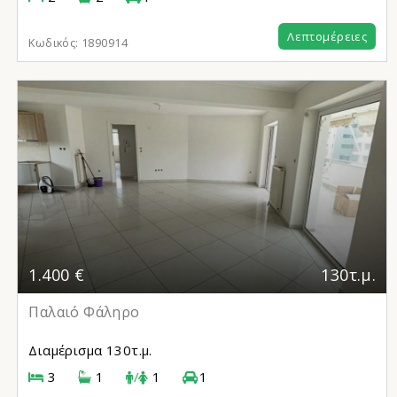
Λεπτομέρειες
Κωδικός:
1890914
1.400 €
130τ.μ.
Παλαιό Φάληρο
Διαμέρισμα
130τ.μ.
3
1
/
1
1