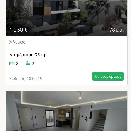
1.250 €
78τ.μ.
Άλιμος
Διαμέρισμα
78τ.μ.
2
2
Λεπτομέρειες
Κωδικός:
1839519