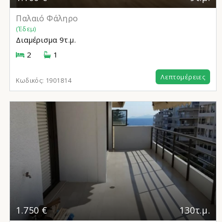
Παλαιό Φάληρο
(Έδεμ)
Διαμέρισμα
9τ.μ.
2
1
Λεπτομέρειες
Κωδικός:
1901814
1.750 €
130τ.μ.