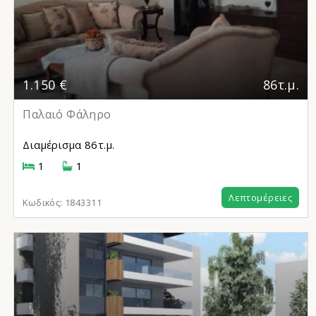
1.150 €
86τ.μ.
Παλαιό Φάληρο
Διαμέρισμα
86τ.μ.
1
1
Λεπτομέρειες
Κωδικός:
1843311