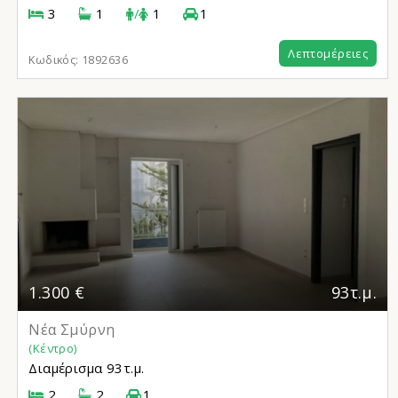
3
1
/
1
1
Λεπτομέρειες
Κωδικός:
1892636
1.300 €
93τ.μ.
Νέα Σμύρνη
(Κέντρο)
Διαμέρισμα
93τ.μ.
2
2
1