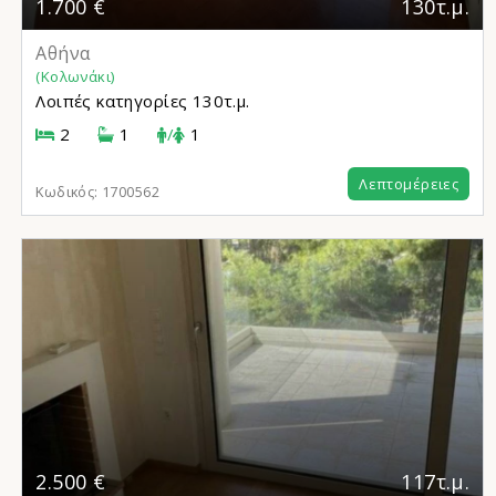
1.700 €
130τ.μ.
Αθήνα
(Κολωνάκι)
Λοιπές κατηγορίες
130τ.μ.
2
1
/
1
Λεπτομέρειες
Κωδικός:
1700562
2.500 €
117τ.μ.