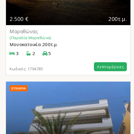
2.500 €
200τ.μ.
Μαραθώνας
(Παραλία Μαραθώνα)
Μονοκατοικία
200τ.μ.
3
2
5
Λεπτομέρειες
Κωδικός:
1794785
ΕΥΚΑΙΡΊΑ