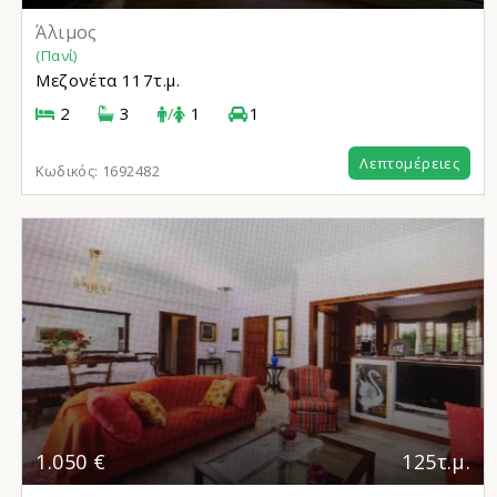
Άλιμος
(Πανί)
Μεζονέτα
117τ.μ.
2
3
/
1
1
Λεπτομέρειες
Κωδικός:
1692482
1.050 €
125τ.μ.