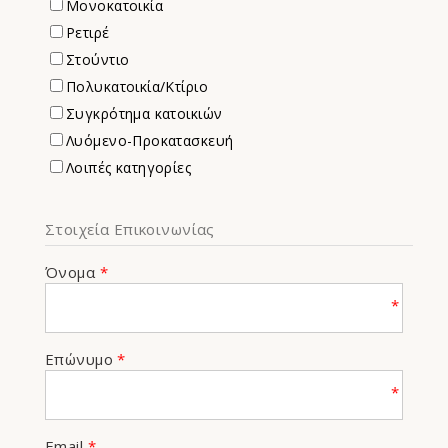
Μονοκατοικία
Ρετιρέ
Στούντιο
Πολυκατοικία/Κτίριο
Συγκρότημα κατοικιών
Λυόμενο-Προκατασκευή
Λοιπές κατηγορίες
Στοιχεία Επικοινωνίας
Όνομα
*
*
Επώνυμο
*
*
Email
*