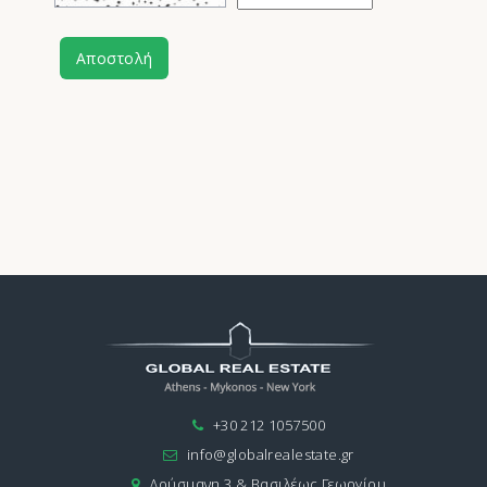
Αποστολή
+30 212 1057500
info@globalrealestate.gr
Δούσμανη 3 & Βασιλέως Γεωργίου