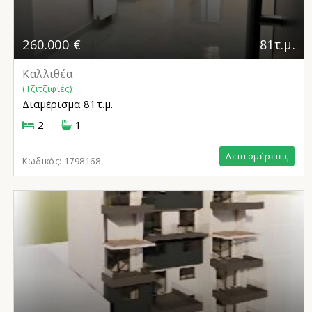
260.000 €
81τ.μ.
Καλλιθέα
(Τζιτζιφιές)
Διαμέρισμα
81τ.μ.
2
1
Λεπτομέρειες
Κωδικός:
1798168