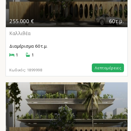
255.000 €
60τ.μ.
Καλλιθέα
Διαμέρισμα
60τ.μ.
1
1
Λεπτομέρειες
Κωδικός:
1899998