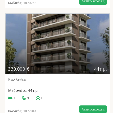
Λεπτομέρειες
Κωδικός:
1870768
330.000 €
44τ.μ.
Καλλιθέα
Μεζονέτα
44τ.μ.
1
1
1
Λεπτομέρειες
Κωδικός:
1877841