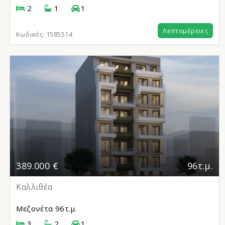
2
1
1
Λεπτομέρειες
Κωδικός:
1585514
389.000 €
96τ.μ.
Καλλιθέα
Μεζονέτα
96τ.μ.
3
2
1