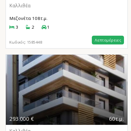
Καλλιθέα
Μεζονέτα
108τ.μ.
3
2
1
Λεπτομέρειες
Κωδικός:
1585448
293.000 €
60τ.μ.