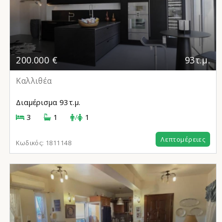
200.000 €
93τ.μ.
Καλλιθέα
Διαμέρισμα
93τ.μ.
3
1
/
1
Λεπτομέρειες
Κωδικός:
1811148