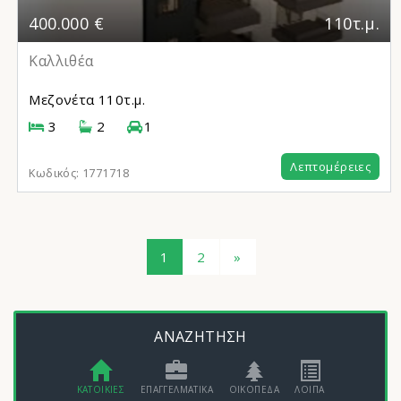
400.000 €
110τ.μ.
Καλλιθέα
Μεζονέτα
110τ.μ.
3
2
1
Λεπτομέρειες
Κωδικός:
1771718
1
2
»
ΑΝΑΖΗΤΗΣΗ
ΚΑΤΟΙΚΙΕΣ
ΕΠΑΓΓΕΛΜΑΤΙΚΑ
ΟΙΚΟΠΕΔΑ
ΛΟΙΠΑ