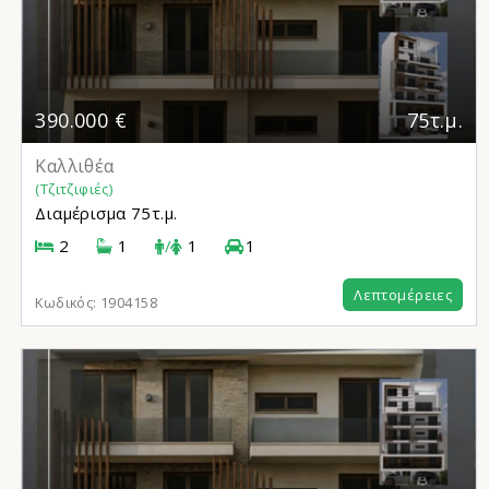
390.000 €
75τ.μ.
Καλλιθέα
(Τζιτζιφιές)
Διαμέρισμα
75τ.μ.
2
1
/
1
1
Λεπτομέρειες
Κωδικός:
1904158