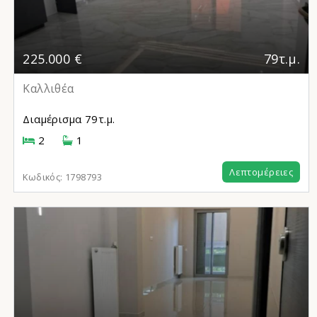
225.000 €
79τ.μ.
Καλλιθέα
Διαμέρισμα
79τ.μ.
2
1
Λεπτομέρειες
Κωδικός:
1798793