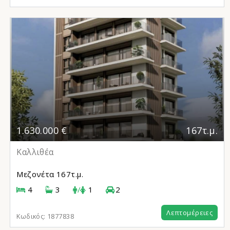
1.630.000 €
167τ.μ.
Καλλιθέα
Μεζονέτα
167τ.μ.
4
3
/
1
2
Λεπτομέρειες
Κωδικός:
1877838