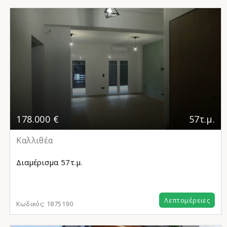
178.000 €
57τ.μ.
Καλλιθέα
Διαμέρισμα
57τ.μ.
Λεπτομέρειες
Κωδικός:
1875190