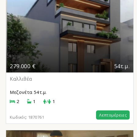
279.000 €
54τ.μ.
Καλλιθέα
Μεζονέτα
54τ.μ.
2
1
/
1
Λεπτομέρειες
Κωδικός:
1870761