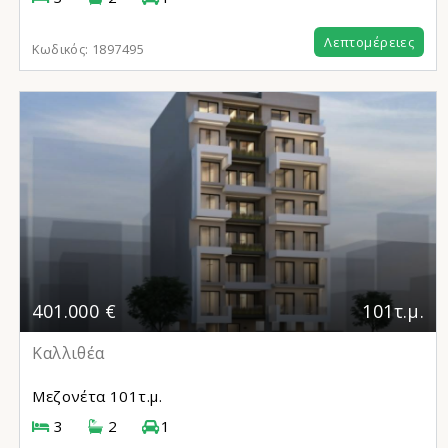
Λεπτομέρειες
Κωδικός:
1897495
401.000 €
101τ.μ.
Καλλιθέα
Μεζονέτα
101τ.μ.
3
2
1