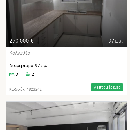
270.000 €
97τ.μ.
Καλλιθέα
Διαμέρισμα
97τ.μ.
3
2
Λεπτομέρειες
Κωδικός:
1823242