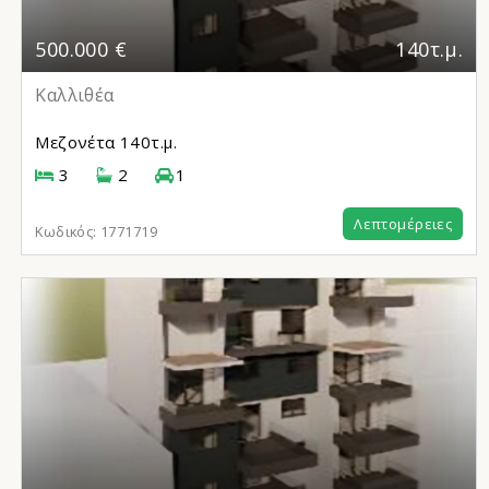
500.000 €
140τ.μ.
Καλλιθέα
Μεζονέτα
140τ.μ.
3
2
1
Λεπτομέρειες
Κωδικός:
1771719