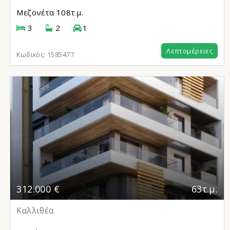
Μεζονέτα
108τ.μ.
3
2
1
Λεπτομέρειες
Κωδικός:
1585477
312.000 €
63τ.μ.
Καλλιθέα