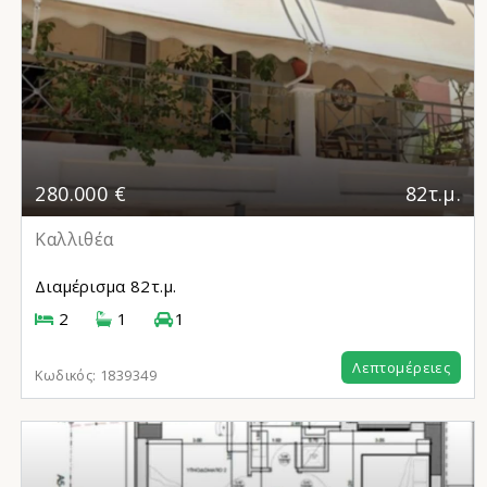
280.000 €
82τ.μ.
Καλλιθέα
Διαμέρισμα
82τ.μ.
2
1
1
Λεπτομέρειες
Κωδικός:
1839349