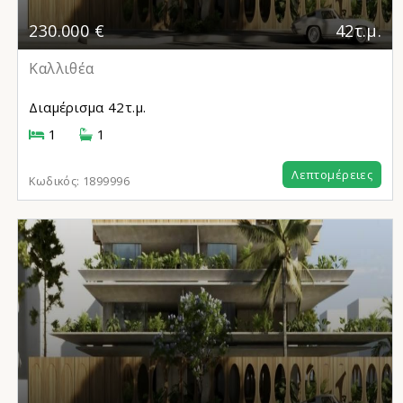
230.000 €
42τ.μ.
Καλλιθέα
Διαμέρισμα
42τ.μ.
1
1
Λεπτομέρειες
Κωδικός:
1899996