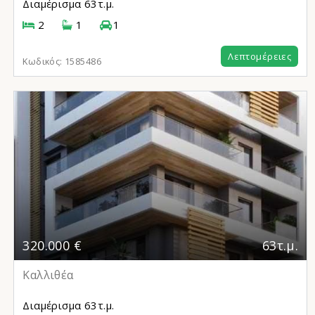
Διαμέρισμα
63τ.μ.
2
1
1
Λεπτομέρειες
Κωδικός:
1585486
320.000 €
63τ.μ.
Καλλιθέα
Διαμέρισμα
63τ.μ.