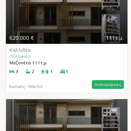
620.000 €
111τ.μ.
Καλλιθέα
(Τζιτζιφιές)
Μεζονέτα
111τ.μ.
3
2
/
1
1
Λεπτομέρειες
Κωδικός:
1904159