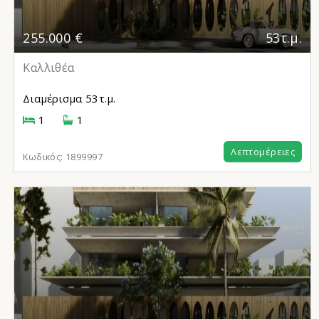
255.000 €
53τ.μ.
Καλλιθέα
Διαμέρισμα
53τ.μ.
1
1
Λεπτομέρειες
Κωδικός:
1899997