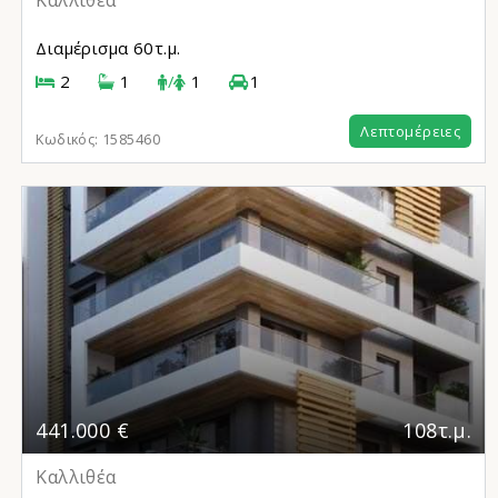
Καλλιθέα
Διαμέρισμα
60τ.μ.
2
1
/
1
1
Λεπτομέρειες
Κωδικός:
1585460
441.000 €
108τ.μ.
Καλλιθέα