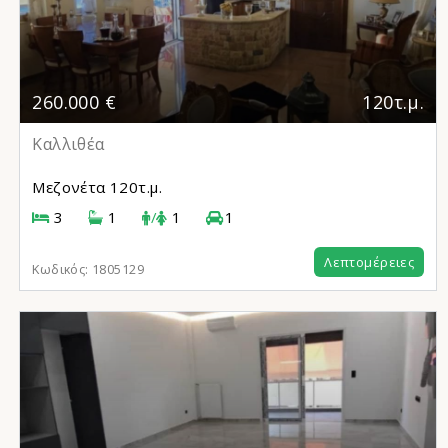
260.000 €
120τ.μ.
Καλλιθέα
Μεζονέτα
120τ.μ.
3
1
/
1
1
Λεπτομέρειες
Κωδικός:
1805129