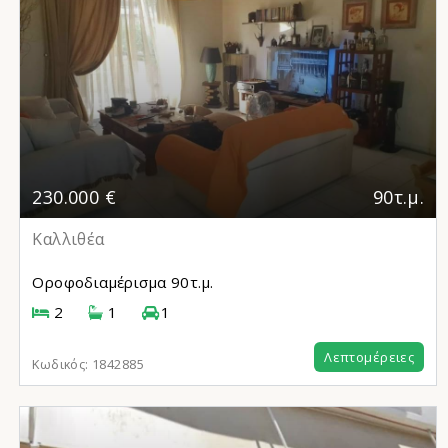
230.000 €
90τ.μ.
Καλλιθέα
Οροφοδιαμέρισμα
90τ.μ.
2
1
1
Λεπτομέρειες
Κωδικός:
1842885