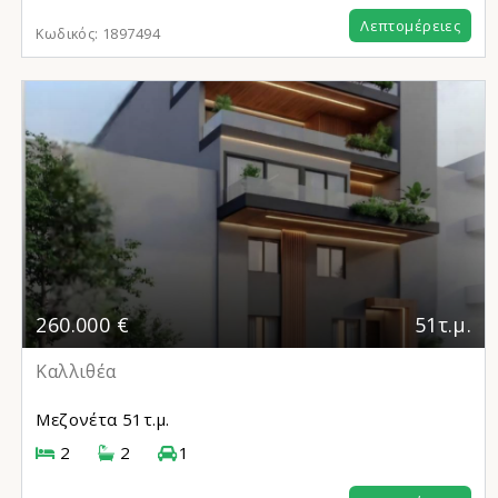
Λεπτομέρειες
Κωδικός:
1897494
260.000 €
51τ.μ.
Καλλιθέα
Μεζονέτα
51τ.μ.
2
2
1