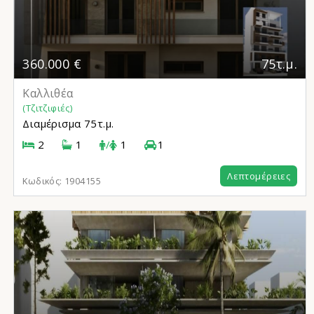
360.000 €
75τ.μ.
Καλλιθέα
(Τζιτζιφιές)
Διαμέρισμα
75τ.μ.
2
1
/
1
1
Λεπτομέρειες
Κωδικός:
1904155