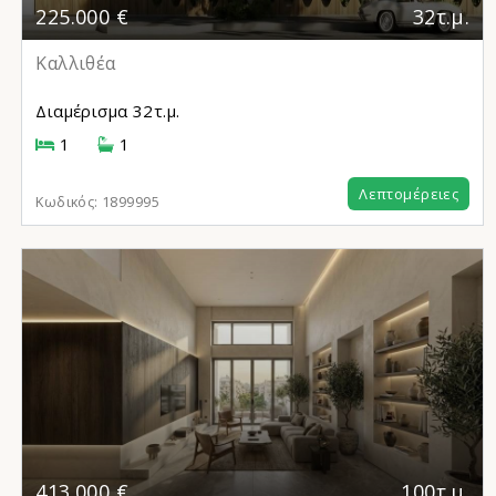
225.000 €
32τ.μ.
Καλλιθέα
Διαμέρισμα
32τ.μ.
1
1
Λεπτομέρειες
Κωδικός:
1899995
413.000 €
100τ.μ.