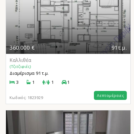
360.000 €
91τ.μ.
Καλλιθέα
(Τζιτζιφιές)
Διαμέρισμα
91τ.μ.
3
1
/
1
1
Λεπτομέρειες
Κωδικός:
1823929