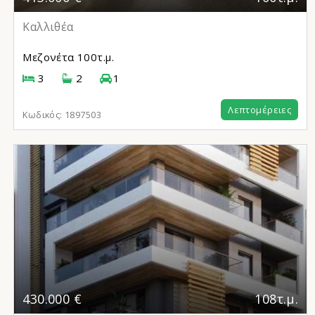
Καλλιθέα
Μεζονέτα
100τ.μ.
3
2
1
Λεπτομέρειες
Κωδικός:
1897503
430.000 €
108τ.μ.