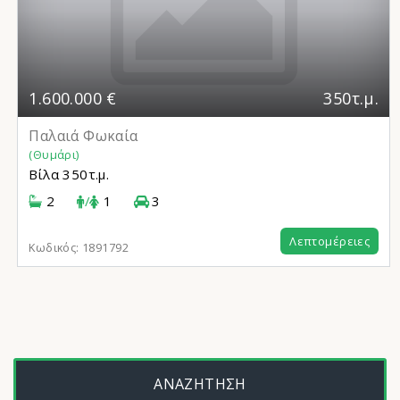
1.600.000 €
350τ.μ.
Παλαιά Φωκαία
(Θυμάρι)
Βίλα
350τ.μ.
2
/
1
3
Λεπτομέρειες
Κωδικός:
1891792
ΑΝΑΖΗΤΗΣΗ