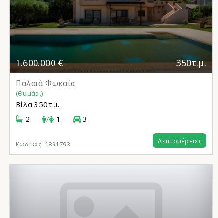
1.600.000 €
350τ.μ.
Παλαιά Φωκαία
(Θυμάρι)
Βίλα
350τ.μ.
2
/
1
3
Λεπτομέρειες
Κωδικός:
1891793