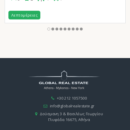
Λεπτομέρειες
+30 212 1057500
info@globalrealestate.gr
Δούσμανη 3 & Βασιλέως Γεωργίου
Γλυφάδα 16675, Αθήνα