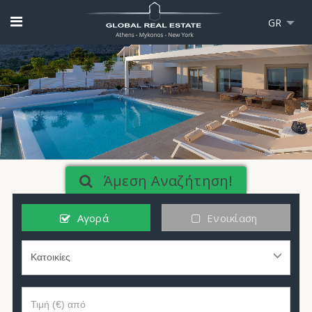
GR
Άμεση Αναζήτηση!
Αγορά
Ενοικίαση