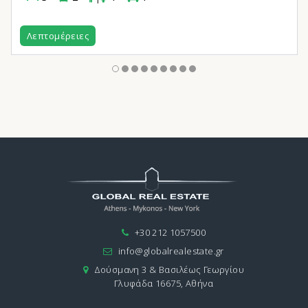
Λεπτομέρειες
+30 212 1057500
info@globalrealestate.gr
Δούσμανη 3 & Βασιλέως Γεωργίου
Γλυφάδα 16675, Αθήνα