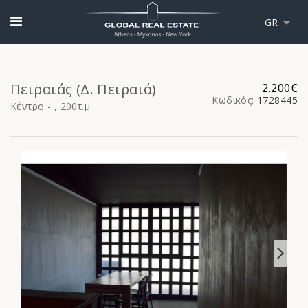
GR
Πειραιάς (Δ. Πειραιά)
2.200€
Κωδικός:
1728445
Κέντρο - , 200τ.μ