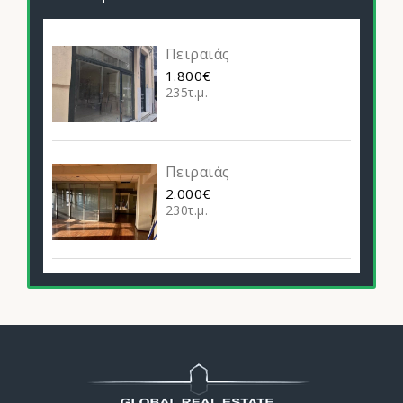
Πειραιάς
1.800€
235τ.μ.
Πειραιάς
2.000€
230τ.μ.