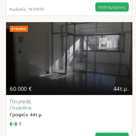
Λεπτομέρειες
Κωδικός:
1670970
ΕΥΚΑΙΡΊΑ
60.000 €
44τ.μ.
Πειραιάς
(Τερψιθέα)
Γραφείο
44τ.μ.
/
1