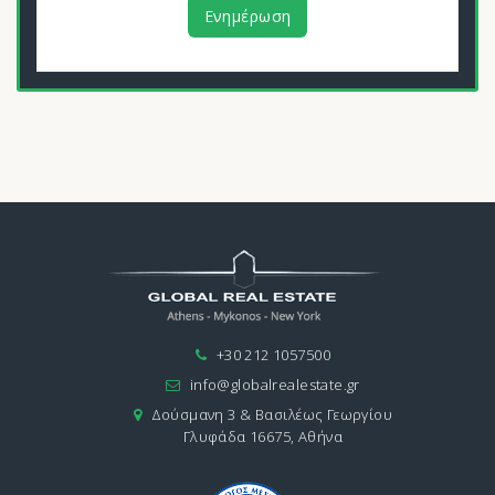
Ενημέρωση
+30 212 1057500
info@globalrealestate.gr
Δούσμανη 3 & Βασιλέως Γεωργίου
Γλυφάδα 16675, Αθήνα