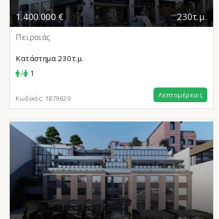
1.400.000 €
230τ.μ.
Πειραιάς
Κατάστημα
230τ.μ.
/
1
Λεπτομέρειες
Κωδικός:
1879629