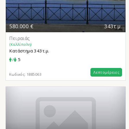
580.000 €
343τ.μ.
Πειραιάς
(Καλλίπολη)
Κατάστημα
343τ.μ.
/
5
Λεπτομέρειες
Κωδικός:
1885063