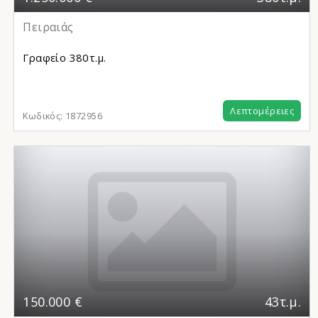
Πειραιάς
Γραφείο
380τ.μ.
Λεπτομέρειες
Κωδικός:
1872956
150.000 €
43τ.μ.