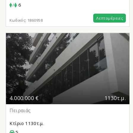
/
6
Λεπτομέρειες
Κωδικός:
1860958
4.000.000 €
1130τ.μ.
Πειραιάς
Κτίριο
1130τ.μ.
5