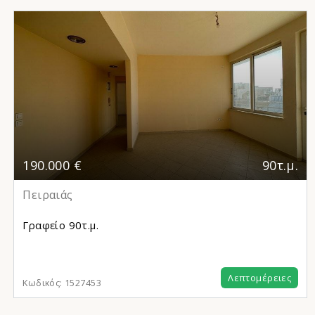
190.000 €
90τ.μ.
Πειραιάς
Γραφείο
90τ.μ.
Λεπτομέρειες
Κωδικός:
1527453