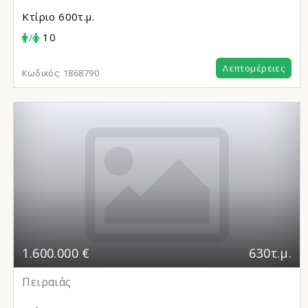
Κτίριο
600τ.μ.
/
10
Λεπτομέρειες
Κωδικός:
1868790
1.600.000 €
630τ.μ.
Πειραιάς