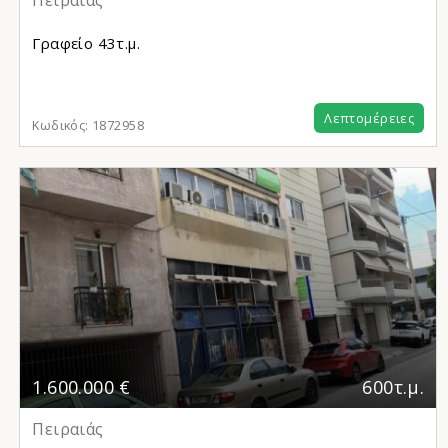
Πειραιάς
Γραφείο
43τ.μ.
Λεπτομέρειες
Κωδικός:
1872958
1.600.000 €
600τ.μ.
Πειραιάς