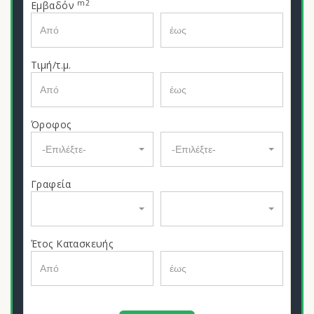
m2
Εμβαδόν
Τιμή/τ.μ.
Όροφος
-Επιλέξτε-
-Επιλέξτε-
Γραφεία
Έτος Κατασκευής