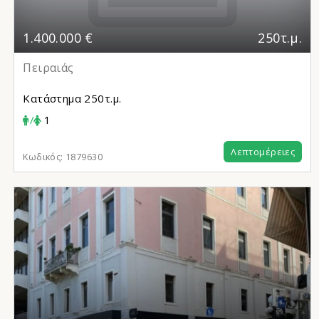
1.400.000 €
250τ.μ.
Πειραιάς
Κατάστημα
250τ.μ.
/
1
Λεπτομέρειες
Κωδικός:
1879630