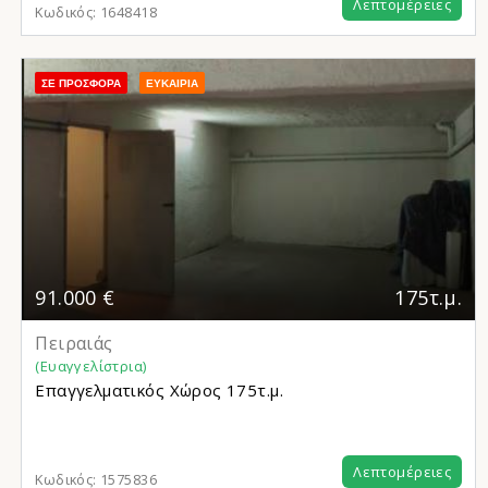
Λεπτομέρειες
Κωδικός:
1648418
ΣΕ ΠΡΟΣΦΟΡΆ
ΕΥΚΑΙΡΊΑ
91.000 €
175τ.μ.
Πειραιάς
(Ευαγγελίστρια)
Επαγγελματικός Χώρος
175τ.μ.
Λεπτομέρειες
Κωδικός:
1575836