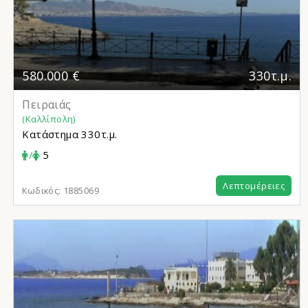
580.000 €
330τ.μ.
Πειραιάς
(Καλλίπολη)
Κατάστημα
330τ.μ.
/
5
Λεπτομέρειες
Κωδικός:
1885069