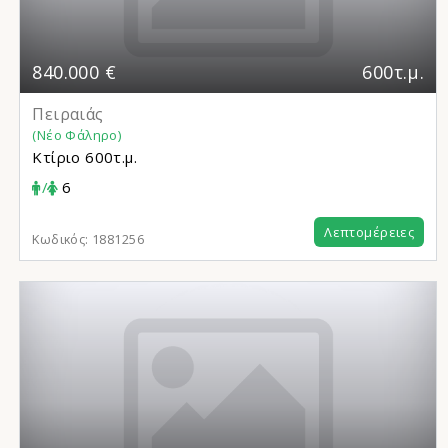
840.000 €
600τ.μ.
Πειραιάς
(Νέο Φάληρο)
Κτίριο
600τ.μ.
/
6
Λεπτομέρειες
Κωδικός:
1881256