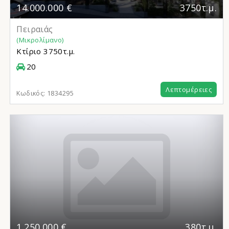
14.000.000 €
3750τ.μ.
Πειραιάς
(Μικρολίμανο)
Κτίριο
3750τ.μ.
20
Λεπτομέρειες
Κωδικός:
1834295
1.250.000 €
380τ.μ.