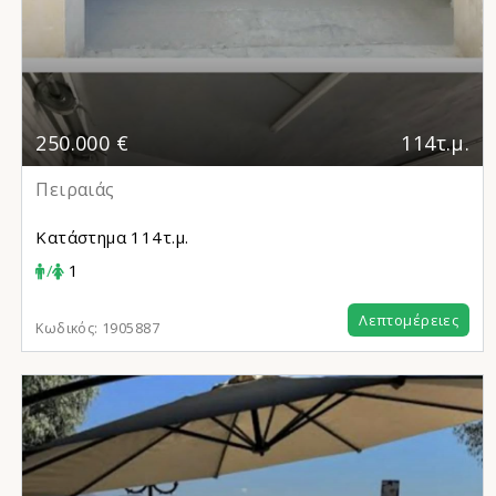
250.000 €
114τ.μ.
Πειραιάς
Κατάστημα
114τ.μ.
/
1
Λεπτομέρειες
Κωδικός:
1905887