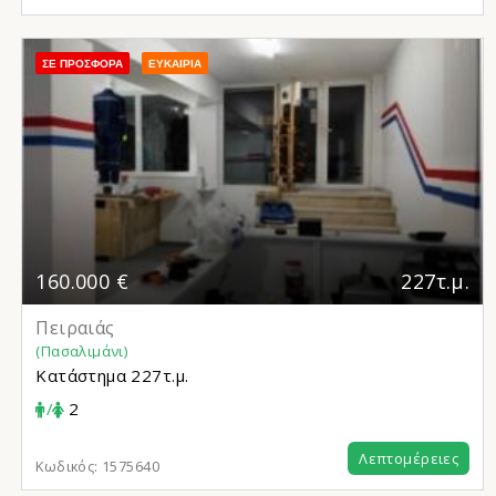
ΣΕ ΠΡΟΣΦΟΡΆ
ΕΥΚΑΙΡΊΑ
160.000 €
227τ.μ.
Πειραιάς
(Πασαλιμάνι)
Κατάστημα
227τ.μ.
/
2
Λεπτομέρειες
Κωδικός:
1575640