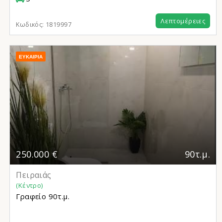
Λεπτομέρειες
Κωδικός:
1819997
ΕΥΚΑΙΡΊΑ
250.000 €
90τ.μ.
Πειραιάς
(Κέντρο)
Γραφείο
90τ.μ.