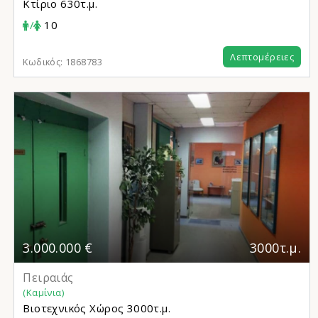
Κτίριο
630τ.μ.
/
10
Λεπτομέρειες
Κωδικός:
1868783
3.000.000 €
3000τ.μ.
Πειραιάς
(Καμίνια)
Βιοτεχνικός Χώρος
3000τ.μ.