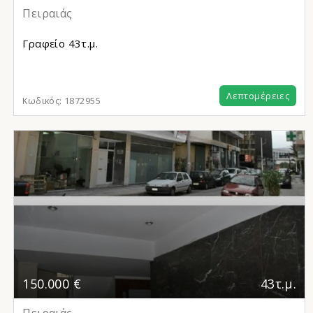
Πειραιάς
Γραφείο
43τ.μ.
Λεπτομέρειες
Κωδικός:
1872955
150.000 €
43τ.μ.